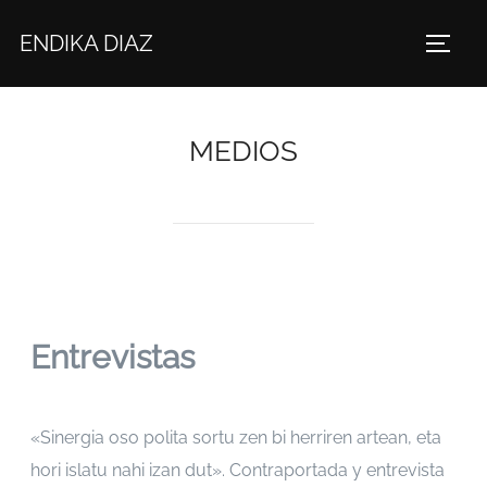
ENDIKA DIAZ
MEDIOS
Entrevistas
«Sinergia oso polita sortu zen bi herriren artean, eta
hori islatu nahi izan dut». Contraportada y entrevista